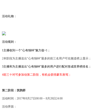
活动礼物：
活动规则：
1主播收到一个
“心有独钟”魅力值
+1；
2
本阶段
为主播送出
“心有独钟”最多的前三名用户可在频道榜上显示；
3
主播和为主播送出
“心有独钟”最多的用户进行配对形成世界榜排名；
4
前三十对可参加动第二阶段，有机会获得豪车座驾；
第二阶段：筑鹊桥
活动时间：
2017年8月27日00:00 ~ 8月28日24:00
活动界面：