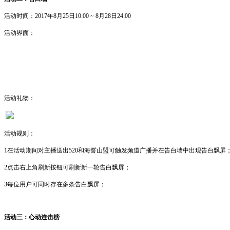
活动时间：
2017年8月25日10:00 ~ 8月28日24:00
活动界面：
活动礼物：
活动规则：
1
在活动期间对主播送出
520
和海誓山盟可
触发频道广播并
在告白墙中出现告白飘屏
2点击右上角刷新按钮可刷新新一轮告白飘屏；
3每位用户可同时存在多条告白飘屏；
活动三：心动连击榜