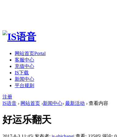
网站首页
Portal
客服中心
充值中心
IS下载
新闻中心
平台规则
注册
IS语音
›
网站首页
›
新闻中心
›
最新活动
›
查看内容
好运乐翻天
2017-8-3 11:45
|
发布者:
is-shichang
|
查看:
33585
|
评论: 0