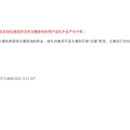
,送其他礼物或对没有主播身份的用户送礼不会产生中奖；
主播也将获得主播奖池的奖金，收礼对象若不是主播则不能“点爆”奖池，主播自己对
2572,4604,1021,5111,527