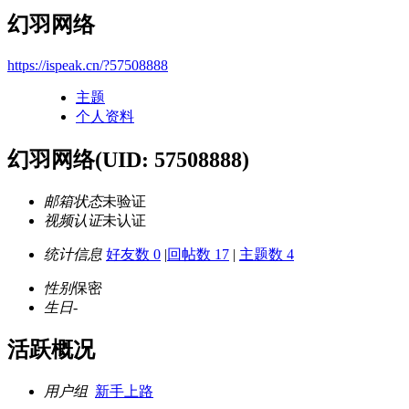
幻羽网络
https://ispeak.cn/?57508888
主题
个人资料
幻羽网络
(UID: 57508888)
邮箱状态
未验证
视频认证
未认证
统计信息
好友数 0
|
回帖数 17
|
主题数 4
性别
保密
生日
-
活跃概况
用户组
新手上路