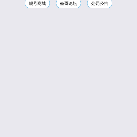
靓号商城
蛊哥论坛
处罚公告