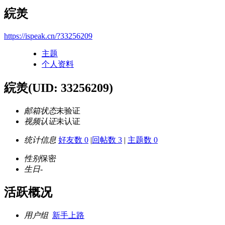
綄羙
https://ispeak.cn/?33256209
主题
个人资料
綄羙
(UID: 33256209)
邮箱状态
未验证
视频认证
未认证
统计信息
好友数 0
|
回帖数 3
|
主题数 0
性别
保密
生日
-
活跃概况
用户组
新手上路