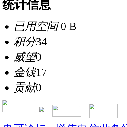
统计信息
已用空间
0 B
积分
34
威望
0
金钱
17
贡献
0