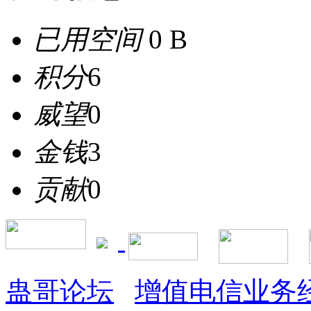
已用空间
0 B
积分
6
威望
0
金钱
3
贡献
0
蛊哥论坛
增值电信业务经