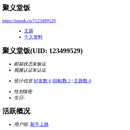
聚义堂饭
https://ispeak.cn/?123499529
主题
个人资料
聚义堂饭
(UID: 123499529)
邮箱状态
未验证
视频认证
未认证
统计信息
好友数 0
|
回帖数 2
|
主题数 0
性别
保密
生日
-
活跃概况
用户组
新手上路