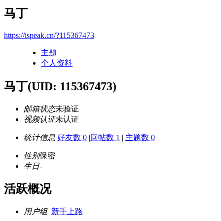
马丁
https://ispeak.cn/?115367473
主题
个人资料
马丁
(UID: 115367473)
邮箱状态
未验证
视频认证
未认证
统计信息
好友数 0
|
回帖数 1
|
主题数 0
性别
保密
生日
-
活跃概况
用户组
新手上路