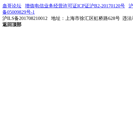
蛊哥论坛
增值电信业务经营许可证ICP证沪B2-20170120号
沪
备05009829号-1
沪ILS备201708210012
地址：上海市徐汇区虹桥路628号 违法和不
返回顶部