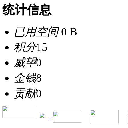
统计信息
已用空间
0 B
积分
15
威望
0
金钱
8
贡献
0