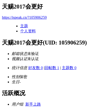
天赐2017会更好
https://ispeak.cn/?105906259
主题
个人资料
天赐2017会更好
(UID: 105906259)
邮箱状态
未验证
视频认证
未认证
统计信息
好友数 0
|
回帖数 1
|
主题数 0
性别
保密
生日
-
活跃概况
用户组
新手上路