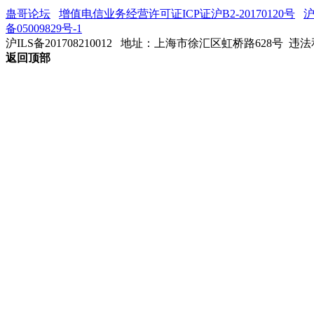
蛊哥论坛
增值电信业务经营许可证ICP证沪B2-20170120号
沪
备05009829号-1
沪ILS备201708210012
地址：上海市徐汇区虹桥路628号 违法和不
返回顶部