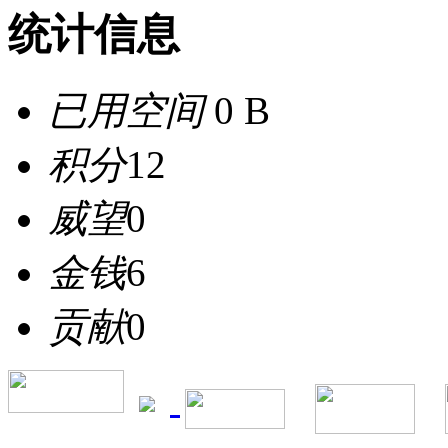
统计信息
已用空间
0 B
积分
12
威望
0
金钱
6
贡献
0