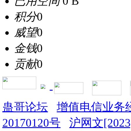
已用空间
0 B
积分
0
威望
0
金钱
0
贡献
0
蛊哥论坛
增值电信业务经
20170120号
沪网文[2023]