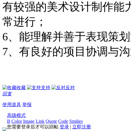
有较强的美术设计制作能
常进行；
6、能理解并善于表现策
7、有良好的项目协调与
收藏
支持
反对
回复
使用道具
举报
高级模式
B
Color
Image
Link
Quote
Code
Smilies
您需要登录后才可以回帖
登录
|
立即注册