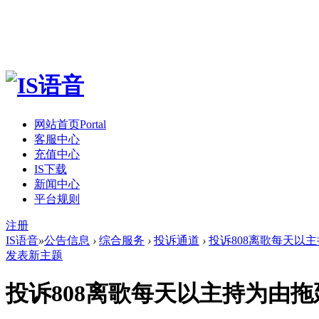
网站首页
Portal
客服中心
充值中心
IS下载
新闻中心
平台规则
注册
IS语音
»
公告信息
›
综合服务
›
投诉通道
›
投诉808离歌每天以主
发表新主题
投诉808离歌每天以主持为由