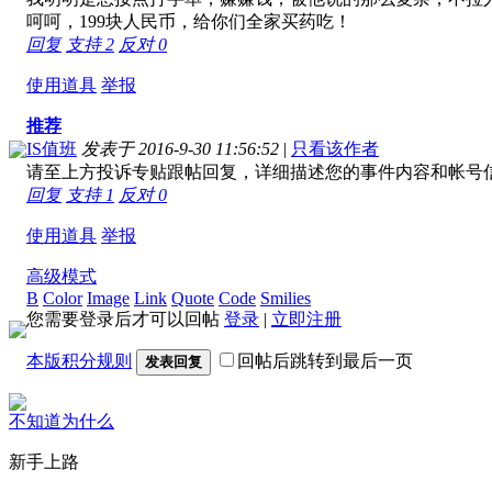
呵呵，199块人民币，给你们全家买药吃！
回复
支持
2
反对
0
使用道具
举报
推荐
IS值班
发表于 2016-9-30 11:56:52
|
只看该作者
请至上方投诉专贴跟帖回复，详细描述您的事件内容和帐号
回复
支持
1
反对
0
使用道具
举报
高级模式
B
Color
Image
Link
Quote
Code
Smilies
您需要登录后才可以回帖
登录
|
立即注册
本版积分规则
回帖后跳转到最后一页
发表回复
不知道为什么
新手上路