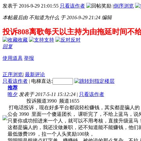
发表于
2016-9-29 21:01:55
只看该作者
|
倒序浏览
本帖最后由 不知道为什么 于 2016-9-29 21:24 编辑
投诉808离歌每天以主持为由拖延时间
收藏
支持
反对
回复
使用道具
举报
正序浏览
|
最新评论
只看该作者
|
电梯直达:
推荐
唯夕
发表于 2017-5-11 15:12:24
|
只看该作者
投诉频道3990 频道1655
打电话投诉，现在好多平台都说轻松赚钱，其实都是骗人的
公会 3990 里面一个傻逼团长， 课听完了，不给上蓝马，
只要你成功招进来一个人，就可以不用考核，直接升级蓝马
这都是骗人的，我还没做兼职，还不知道能不能赚钱，他们
最低缴费199 ，拉一个人头奖励100块，
我明明是想接点打字单，赚赚钱，被他说的那么复杂，不拉