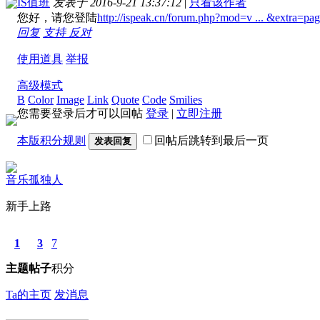
IS值班
发表于 2016-9-21 13:37:12
|
只看该作者
您好，请您登陆
http://ispeak.cn/forum.php?mod=v ... &extra=p
回复
支持
反对
使用道具
举报
高级模式
B
Color
Image
Link
Quote
Code
Smilies
您需要登录后才可以回帖
登录
|
立即注册
本版积分规则
回帖后跳转到最后一页
发表回复
音乐孤独人
新手上路
1
3
7
主题
帖子
积分
Ta的主页
发消息